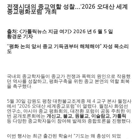
전쟁시대의 종교역할 성찰
오대산 세계
...‘2026
종교평화포럼
개최
’
출처
가톨릭뉴스 지금 여기
년
월
일
: <
> 2026
6
5
황경운 기자
평화 논의 앞서 종교 기득권부터 해체해야
자성 목소리
“
”
도
국내외 종교학자들이 종교가 전쟁과 폭력의 원인으로 작용했
던 역사를 성찰하고
,
평화구축을 위한 종교 본연의 역할 회복
을 촉구했다
.
5
월
30
일 강원도 평창 대한불교조계종 제
4
교구 본사 월정사
에서
“2026
오대산 세계종교포럼
”
이 열렸다
.
월정사 화엄선
연구소
,
아시아 종교 평화회의
,
대전환 포럼이 공동 주최한 이
번 공개토론회에는
개신교
불교
원불교
이슬람교
가톨릭
,
,
,
,
등 다양한 종교학자들이 참여해 발제와 종합토론을 진행했다
.
이번 행사는 최근 출간된 학술서
“
기도는 왜 총성이 되었