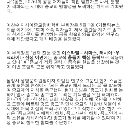
나
”(
동연
, 2026)
의 공동 저자들이 직접 발표자로 나서
,
분쟁
이 격화되는 시대에 종교의 방향성을 모색하는 취지로 기획됐
다
.
이찬수 아시아종교평화학회 부회장은
6
월
1
일
<
가톨릭뉴스
지금 여기
>
에
, “
학회 소속 학자들이 저서 출간을 계기로 종교
의 한계와 문제를 반성하는 공동 학술회의를 화엄선 연구소
측에
제안했다고 개최 배경을 설명했다
.
이 부회장은
”
현재 진행 중인
이스라엘
–
하마스
러시아
우
,
-
크라이나 전쟁 이면
에는 종
교적 충돌이 핵심 동력
으로 작용하
고 있다
“
며
”
종교가 정치 권력에 종속된 현실을 성찰하는 것
이 이번 포럼의 근본 취지
“
라고 덧붙였다
.
월정사 생명문화원장이자 화엄선 연구소 고문인 현기 스님은
공개 토론회 현장에서
‘
모든 종교인에게 드리는 글
”
을 발표하
며 종교계의 자성을 촉구했다
.
현기 스님은
“
종교가 평화를 논
하기 앞서 종교와 종교인이 누려온 기득권을 우선 해체해야
한다
”
며
“
거대한 성당
,
교회
.
사찰을 짓기 위해 국민을 기만하
고 도탄에 빠트린 것도 종교
”
라면서 종교의 처참한 허물이
AI
시대에 더욱 여실히 드러나고 있다고 지적했다
.
이어 현기 스
님은
“
종교권력 지배력의 해체
,
종교자본의 해체
,
종교인의 사
적 소유를 해체하여야만 종교가 평화를 얘기할 수 있다
’
며 기
성 종교의 철저한 참회를 주문했다
.