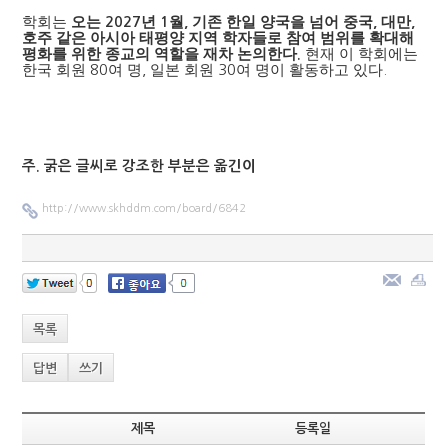
학회는
오는
년
월
기존 한일 양국을 넘어 중국
대만
2027
1
,
,
,
호주 같은 아시아 태평양 지역 학자들로 참여 범위를 확대해
평화를 위한 종교의 역할을 재차 논의한다
현재 이 학회에는
.
한국 회원
80
여 명
,
일본 회원
30
여 명이 활동하고 있다
.
주. 굵은 글씨로 강조한 부분은 옮긴이
http://www.skhddm.com/board/6842
목록
답변
쓰기
제목
등록일