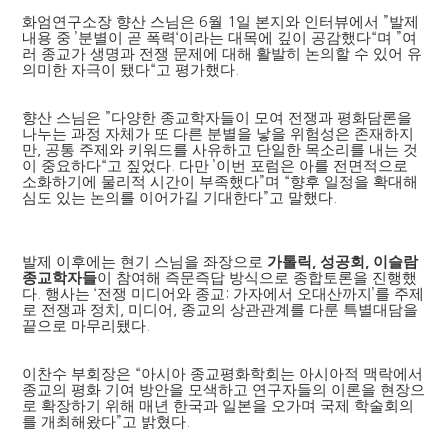
화엄연구소장 향산 스님은
6
월
1
일 본지와 인터뷰에서
”
발제
내용 중
’
분별이 곧 폭력
‘
이라는 대목에 깊이 공감했다
“
며
”
여
러 종교가 생명과 전쟁 문제에 대해 활발히 논의할 수 있어 유
의미한 자극이 됐다
“
고 평가했다
.
향산 스님은
”
다양한 종교학자들이 모여 전쟁과 평화담론을
나누는 과정 자체가 또 다른 분별을 낳을 위험성은 존재하지
만
,
공통 주제와 키워드를 사유하고 단일한 목소리를 내는 것
이 중요하다
“
고 짚었다
.
다만
’
이번 포럼은 아를 전면적으로
소화하기에 물리적 시간이 부족했다
”
며
“
향후 일정을 확대해
심도 있는 논의를 이어가길 기대한다
”
고 말했다
.
발제 이후에는 현기 스님을 좌장으로
가톨릭
성공회
이슬람
,
,
종교학자들
이 참여해 즉문즉답 방식으로 종합토론을 진행했
다
.
행사는
‘
전쟁 미디어와 종교
:
가자에서 오대산까지
’
를 주제
로 전쟁과 정치
,
미디어
,
종교의 상관관계를 다룬 특별대담을
끝으로 마무리됐다
.
이찬수 부회장은
“
아시아 종교평화학회는 아시아적 맥락에서
종교의 평화 기여 방안을 모색하고 연구자들의 이론을 현장으
로 확장하기 위해 매년 한국과 일본을 오가며 국제 학술회의
를 개최해왔다
”
고 밝혔다
.