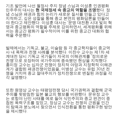
기조 발언에 나선 월정사 주지 정념 스님과 이성훈 인권평화
민주주의 대사는
현 국제정세 속 종교의 역할을 조명
했다
.
정
념 스님은 패권과 힘의 논리가 새로운 질서를 만들고 있다고
지적하고
,
깊은 성찰을 통해 종교 본연의 평화담론을 만들어
야 한다고 제안했다
.
이성훈 대사는
‘
문명 대전환 시대 빛의 혁
명과 종교평화의 역할을 주제로 강의하면서
,
세계평화를 위해
서는 종교간 평화가 필수적이며 이를 위한 종교간 대화와 협
력을 주문했다
.
발제에서는 기독교
,
불교
,
이슬람 등 각 종교학자들이 종교역
사 내 폭력과 전쟁 사례를 분석했다
.
이찬수 교수는 제
1
차 세
계대전 당시 기독교 국가들이 자국의 이해관계를
’
정의로운
전쟁
‘
으로 포장하며 국가주의에 종속됐던 현상을 지적했다
.
홍미정 교수는 십자군 전쟁이 정치적 야망과 지정학적 이해관
계가 결합된 패권전쟁이었음을
,
이병성 교수는 유럽
30
년 전
쟁을 거치며 종교 절대주의가 정치전쟁으로 변질된 과정을 각
각 설명했다
.
또한 원영상 교수는 태평양전쟁 당시 국가권력과 결합해 군국
주의를 뒷받침한 일본 불교의 행보를 비판했다
.
문유정 교수
는 로힝야 난민 사태를 예로 들어 식민주의와 종교 편견이 중
첩된 폭력구조를 짚었고
,
정상교 교수는 전쟁의 근원을 인간
의 탐욕과 분노에서 찾으면서 인식전환을 통한 평화구현 방안
을 제시했다
.