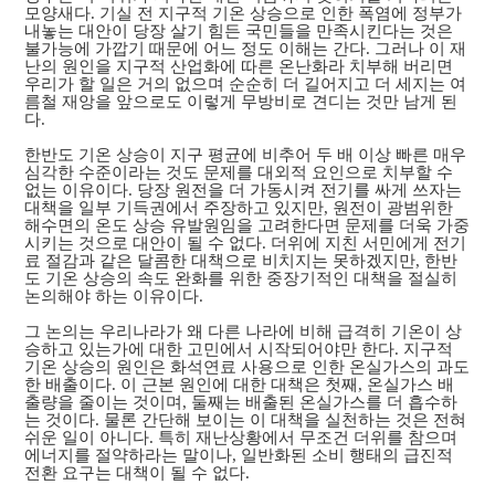
모양새다. 기실 전 지구적 기온 상승으로 인한 폭염에 정부가
내놓는 대안이 당장 살기 힘든 국민들을 만족시킨다는 것은
불가능에 가깝기 때문에 어느 정도 이해는 간다. 그러나 이 재
난의 원인을 지구적 산업화에 따른 온난화라 치부해 버리면
우리가 할 일은 거의 없으며 순순히 더 길어지고 더 세지는 여
름철 재앙을 앞으로도 이렇게 무방비로 견디는 것만 남게 된
다.
한반도 기온 상승이 지구 평균에 비추어 두 배 이상 빠른 매우
심각한 수준이라는 것도 문제를 대외적 요인으로 치부할 수
없는 이유이다. 당장 원전을 더 가동시켜 전기를 싸게 쓰자는
대책을 일부 기득권에서 주장하고 있지만, 원전이 광범위한
해수면의 온도 상승 유발원임을 고려한다면 문제를 더욱 가중
시키는 것으로 대안이 될 수 없다. 더위에 지친 서민에게 전기
료 절감과 같은 달콤한 대책으로 비치지는 못하겠지만, 한반
도 기온 상승의 속도 완화를 위한 중장기적인 대책을 절실히
논의해야 하는 이유이다.
그 논의는 우리나라가 왜 다른 나라에 비해 급격히 기온이 상
승하고 있는가에 대한 고민에서 시작되어야만 한다. 지구적
기온 상승의 원인은 화석연료 사용으로 인한 온실가스의 과도
한 배출이다. 이 근본 원인에 대한 대책은 첫째, 온실가스 배
출량을 줄이는 것이며, 둘째는 배출된 온실가스를 더 흡수하
는 것이다. 물론 간단해 보이는 이 대책을 실천하는 것은 전혀
쉬운 일이 아니다. 특히 재난상황에서 무조건 더위를 참으며
에너지를 절약하라는 말이나, 일반화된 소비 행태의 급진적
전환 요구는 대책이 될 수 없다.