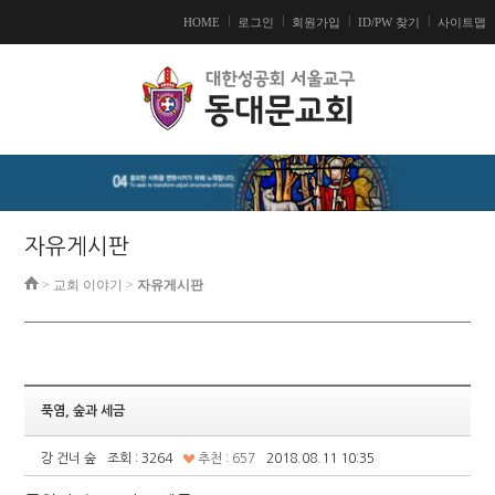
HOME
로그인
회원가입
ID/PW 찾기
사이트맵
자유게시판
> 교회 이야기 >
자유게시판
푹염, 숲과 세금
강 건너 숲
조회 : 3264
추천 : 657
2018.08.11 10:35