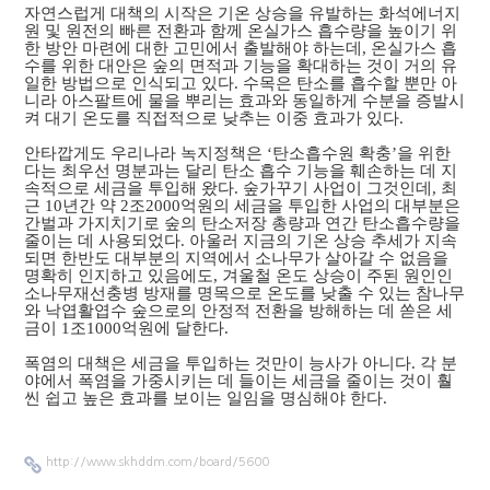
자연스럽게 대책의 시작은 기온 상승을 유발하는 화석에너지
원 및 원전의 빠른 전환과 함께 온실가스 흡수량을 높이기 위
한 방안 마련에 대한 고민에서 출발해야 하는데, 온실가스 흡
수를 위한 대안은 숲의 면적과 기능을 확대하는 것이 거의 유
일한 방법으로 인식되고 있다. 수목은 탄소를 흡수할 뿐만 아
니라 아스팔트에 물을 뿌리는 효과와 동일하게 수분을 증발시
켜 대기 온도를 직접적으로 낮추는 이중 효과가 있다.
안타깝게도 우리나라 녹지정책은 ‘탄소흡수원 확충’을 위한
다는 최우선 명분과는 달리 탄소 흡수 기능을 훼손하는 데 지
속적으로 세금을 투입해 왔다. 숲가꾸기 사업이 그것인데, 최
근 10년간 약 2조2000억원의 세금을 투입한 사업의 대부분은
간벌과 가지치기로 숲의 탄소저장 총량과 연간 탄소흡수량을
줄이는 데 사용되었다. 아울러 지금의 기온 상승 추세가 지속
되면 한반도 대부분의 지역에서 소나무가 살아갈 수 없음을
명확히 인지하고 있음에도, 겨울철 온도 상승이 주된 원인인
소나무재선충병 방재를 명목으로 온도를 낮출 수 있는 참나무
와 낙엽활엽수 숲으로의 안정적 전환을 방해하는 데 쏟은 세
금이 1조1000억원에 달한다.
폭염의 대책은 세금을 투입하는 것만이 능사가 아니다. 각 분
야에서 폭염을 가중시키는 데 들이는 세금을 줄이는 것이 훨
씬 쉽고 높은 효과를 보이는 일임을 명심해야 한다.
http://www.skhddm.com/board/5600