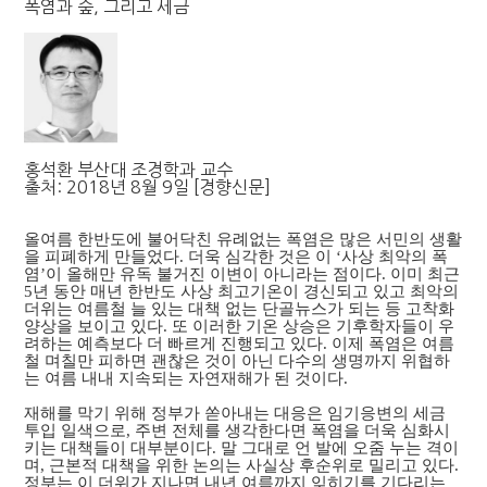
폭염과 숲, 그리고 세금
홍석환 부산대 조경학과 교수
출처: 2018년 8월 9일 [경향신문]
올여름 한반도에 불어닥친 유례없는 폭염은 많은 서민의 생활
을 피폐하게 만들었다. 더욱 심각한 것은 이 ‘사상 최악의 폭
염’이 올해만 유독 불거진 이변이 아니라는 점이다. 이미 최근
5년 동안 매년 한반도 사상 최고기온이 경신되고 있고 최악의
더위는 여름철 늘 있는 대책 없는 단골뉴스가 되는 등 고착화
양상을 보이고 있다. 또 이러한 기온 상승은 기후학자들이 우
려하는 예측보다 더 빠르게 진행되고 있다. 이제 폭염은 여름
철 며칠만 피하면 괜찮은 것이 아닌 다수의 생명까지 위협하
는 여름 내내 지속되는 자연재해가 된 것이다.
재해를 막기 위해 정부가 쏟아내는 대응은 임기응변의 세금
투입 일색으로, 주변 전체를 생각한다면 폭염을 더욱 심화시
키는 대책들이 대부분이다. 말 그대로 언 발에 오줌 누는 격이
며, 근본적 대책을 위한 논의는 사실상 후순위로 밀리고 있다.
정부는 이 더위가 지나면 내년 여름까지 잊히기를 기다리는