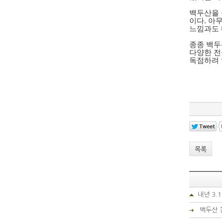
백두산을 
이다. 아
느낌과도 
종종 백두
다양한 전
독점하려 
목록
내년 3.
백두산 