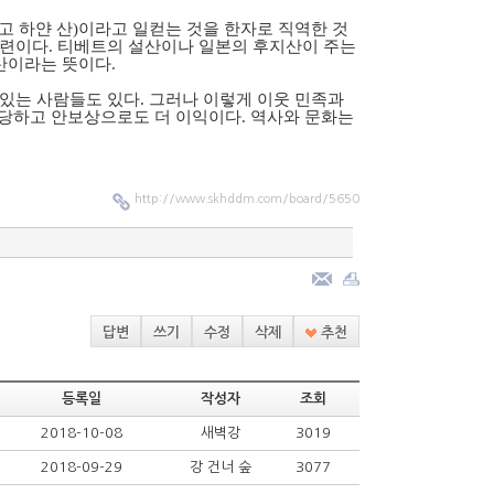
고 하얀 산)이라고 일컫는 것을 한자로 직역한 것
마련이다. 티베트의 설산이나 일본의 후지산이 주는
산이라는 뜻이다.
 있는 사람들도 있다. 그러나 이렇게 이웃 민족과
타당하고 안보상으로도 더 이익이다. 역사와 문화는
http://www.skhddm.com/board/5650
답변
쓰기
수정
삭제
추천
등록일
작성자
조회
2018-10-08
새벽강
3019
2018-09-29
강 건너 숲
3077