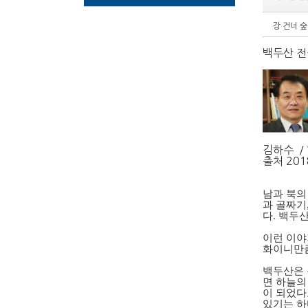
강 건너 숲
백두산 전
김하수 /
출처 201
남과 북의
과 골짜기
다. 백두
이런 이야
화이니만큼
백두산은 
면 하늘의
이 되었다
있기는 하