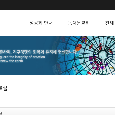
성공회 안내
동대문교회
전례
료실
설