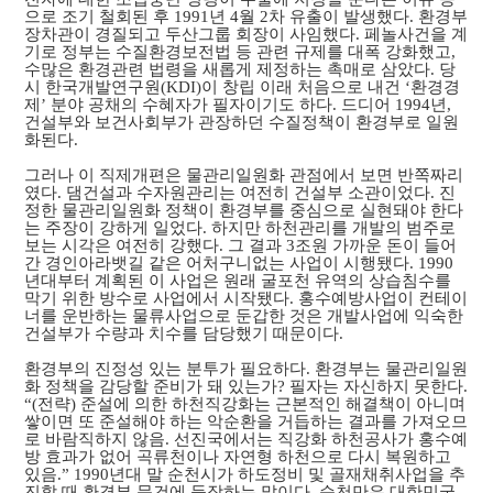
으로 조기 철회된 후 1991년 4월 2차 유출이 발생했다. 환경부
장차관이 경질되고 두산그룹 회장이 사임했다. 페놀사건을 계
기로 정부는 수질환경보전법 등 관련 규제를 대폭 강화했고,
수많은 환경관련 법령을 새롭게 제정하는 촉매로 삼았다. 당
시 한국개발연구원(KDI)이 창립 이래 처음으로 내건 ‘환경경
제’ 분야 공채의 수혜자가 필자이기도 하다. 드디어 1994년,
건설부와 보건사회부가 관장하던 수질정책이 환경부로 일원
화된다.
그러나 이 직제개편은 물관리일원화 관점에서 보면 반쪽짜리
였다. 댐건설과 수자원관리는 여전히 건설부 소관이었다. 진
정한 물관리일원화 정책이 환경부를 중심으로 실현돼야 한다
는 주장이 강하게 일었다. 하지만 하천관리를 개발의 범주로
보는 시각은 여전히 강했다. 그 결과 3조원 가까운 돈이 들어
간 경인아라뱃길 같은 어처구니없는 사업이 시행됐다. 1990
년대부터 계획된 이 사업은 원래 굴포천 유역의 상습침수를
막기 위한 방수로 사업에서 시작됐다. 홍수예방사업이 컨테이
너를 운반하는 물류사업으로 둔갑한 것은 개발사업에 익숙한
건설부가 수량과 치수를 담당했기 때문이다.
환경부의 진정성 있는 분투가 필요하다. 환경부는 물관리일원
화 정책을 감당할 준비가 돼 있는가? 필자는 자신하지 못한다.
“(전략) 준설에 의한 하천직강화는 근본적인 해결책이 아니며
쌓이면 또 준설해야 하는 악순환을 거듭하는 결과를 가져오므
로 바람직하지 않음. 선진국에서는 직강화 하천공사가 홍수예
방 효과가 없어 곡류천이나 자연형 하천으로 다시 복원하고
있음.” 1990년대 말 순천시가 하도정비 및 골재채취사업을 추
진할 때 환경부 문건에 등장하는 말이다. 순천만은 대한민국