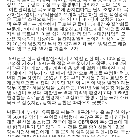
상으로는 수량과 수질 모두 환경부가 관리하게 된다. 문제는
“하천관리법은 국토교통부에 존치한다”는 단서 조항이다. 국
가하천사업이나 유역종합치수계획 같은 하천 관련 핵심정책
은 국토부 소관으로 남는다는 의미다. 4대강에 설치된 16개
댐 수문 관리는 계속해서 국토부 관할이다. 4대강 수질악화를
수문개방이나 재자연화로 해소하고자 해도 4대강사업을 진두
지휘한 국토부가 이를 쉽게 허락할 리 없다. 4대강사업의 모
순은 지속되기 십상이다. 물관리일원화 논의가 세상에 나온
지 20년이 넘었지만 부처 간 힘겨루기와 국회 방임으로 해결
되지 않고 있다. 역사를 거슬러 보자.
1991년은 한국경제발전사에서 기억할 만한 해다. 10% 넘는
고성장 기조가 1991년을 정점으로 꺾이기 시작했다. 1962년
시작된 경제개발 5개년계획이 총 6차에 걸쳐 이루어진 마지
막 해이자, 정부가 ‘개발’에서 ‘발전’으로 목표를 수정한 후 10
년째 되는 해였다. 1982년 제5차부터 명칭을 경제사회발전 5
개년계획으로 바꿨다. 하지만 경제와 사회의 병행 발전이라는
정부 목표가 허울뿐임을 보여주듯, 1991년 3월 낙동강 페놀오
염 사건이 터졌다. 대한민국 역대 최악의 환경사고다. 1990년
환경청을 각료급인 환경처로 격상하고 환경보전을 국가 주요
목표로 삼았지만, 정책과 실천은 따라오지 못했다.
낙동강에 뿌려진 유독물질 페놀은 대구와 부산을 포함한 영남
권 500여만명의 식수원을 더럽혔다. 수많은 주민들이 건강피
해와 유산을 호소했고, 전국에 걸쳐 OB맥주와 두산그룹에 대
한 항의시위가 잇따랐다. 이 사건은 모든 종이신문의 1면을
장식하면서 국민에게 수질 문제의 심각성을 각인시켰다. 두산
전자에 대한 조업중단 명령이 수출에 지장을 준다는 이유 등